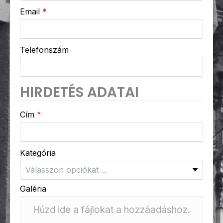
Email
*
Telefonszám
HIRDETÉS ADATAI
Cím
*
Kategória
Galéria
Húzd ide a fájlokat a hozzáadáshoz.