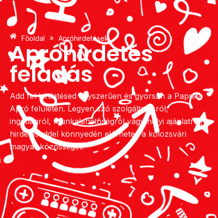
»
Főoldal
Apróhirdetések
Apróhirdetés
feladás
Add fel hirdetésed egyszerűen és gyorsan a Paprika
Apró felületén. Legyen szó szolgáltatásról,
ingatlanról, munkalehetőségről vagy helyi ajánlatról,
hirdetéseddel könnyedén elérheted a kolozsvári
magyar közösséget.