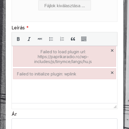
Fájlok kiválasztása ...
Leírás
*
×
Failed to load plugin url:
https://paprikaradio.ro/wp-
includes/js/tinymce/langs/hu.js
Failed to load plugin url: https://paprikaradio.ro/wp-includes
×
Failed to initialize plugin: wplink
Failed to initialize plugin: wplink
Ár