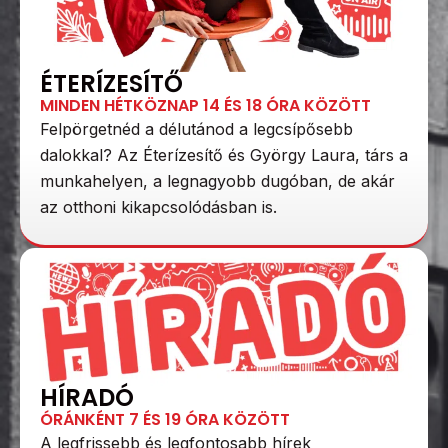
ÉTERÍZESÍTŐ
MINDEN HÉTKÖZNAP 14 ÉS 18 ÓRA KÖZÖTT
Felpörgetnéd a délutánod a legcsípősebb
dalokkal? Az Éterízesítő és György Laura, társ a
munkahelyen, a legnagyobb dugóban, de akár
az otthoni kikapcsolódásban is.
HÍRADÓ
ÓRÁNKÉNT 7 ÉS 19 ÓRA KÖZÖTT
A legfrissebb és legfontosabb hírek