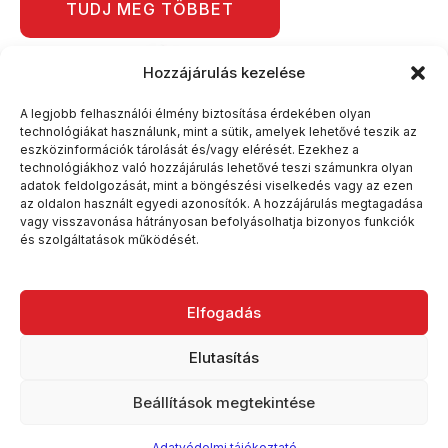
TUDJ MEG TÖBBET
Hozzájárulás kezelése
A legjobb felhasználói élmény biztosítása érdekében olyan
technológiákat használunk, mint a sütik, amelyek lehetővé teszik az
eszközinformációk tárolását és/vagy elérését. Ezekhez a
technológiákhoz való hozzájárulás lehetővé teszi számunkra olyan
adatok feldolgozását, mint a böngészési viselkedés vagy az ezen
az oldalon használt egyedi azonosítók. A hozzájárulás megtagadása
vagy visszavonása hátrányosan befolyásolhatja bizonyos funkciók
és szolgáltatások működését.
Elfogadás
Elutasítás
Beállítások megtekintése
Adatvédelmi tájékoztató