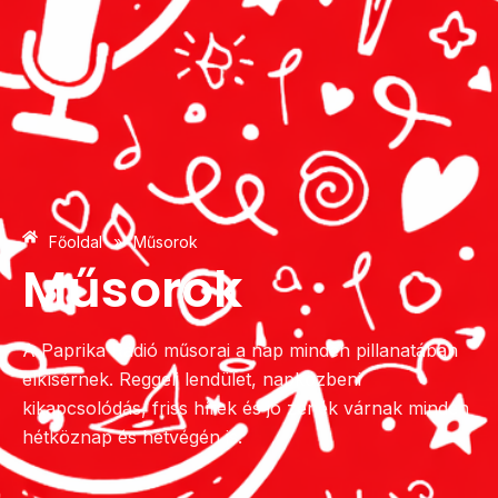
»
Főoldal
Műsorok
Műsorok
A Paprika Rádió műsorai a nap minden pillanatában
elkísérnek. Reggeli lendület, napközbeni
kikapcsolódás, friss hírek és jó zenék várnak minden
hétköznap és hétvégén is.