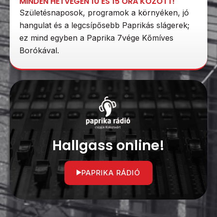
MINDEN HÉTVÉGÉN 10 ÉS 15 ÓRA KÖZÖTT!
Születésnaposok, programok a környéken, jó
hangulat és a legcsípősebb Paprikás slágerek;
ez mind egyben a Paprika 7vége Kőmíves
Borókával.
Hallgass online!
PAPRIKA RÁDIÓ