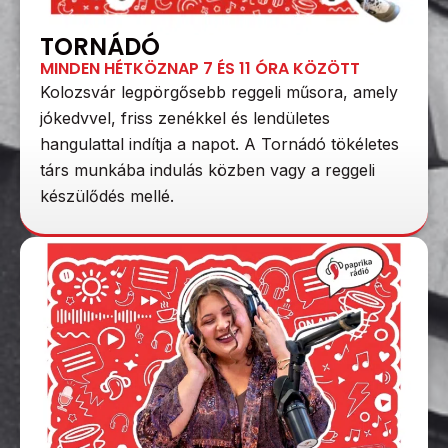
TORNÁDÓ
MINDEN HÉTKÖZNAP 7 ÉS 11 ÓRA KÖZÖTT
Kolozsvár legpörgősebb reggeli műsora, amely
jókedvvel, friss zenékkel és lendületes
hangulattal indítja a napot. A Tornádó tökéletes
társ munkába indulás közben vagy a reggeli
készülődés mellé.