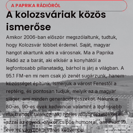
A PAPRIKA RÁDIÓRÓL
A kolozsváriak közös
ismerőse
Amikor 2006-ban először megszólaltunk, tudtuk,
hogy Kolozsvár többet érdemel. Saját, magyar
hangot akartunk adni a városnak. Ma a Paprika
Rádió az a barát, aki elkísér a konyhától a
legfontosabb pillanataidig, bárhol is járj a világban. A
95.1 FM-en mi nem csak jó zenét sugárzunk, hanem
közösséget építünk. Ismerjük a várost Fenestől a
reptérig, és pontosan tudjuk, melyik az a magyar
sláger, ami minden generációt összeköt. Nálunk a
80-as, 90-es évek kedvencei valamint a legfrissebb
mai trendek találkoznak, hiteles műsorvezetőkkel és
azzal az egyedi, olykor csípős humorral, ami miatt 19
éve mi vagyunk a város kedvencei.